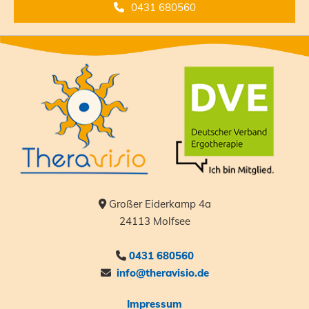
0431 680560
Großer Eiderkamp 4a

24113 Molfsee
0431 680560

info@theravisio.de

Impressum