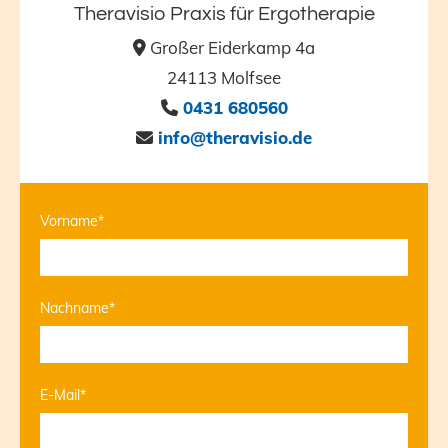
Theravisio Praxis für Ergotherapie
Großer Eiderkamp 4a

24113 Molfsee
0431 680560

info@theravisio.de

Vorname*
Nachname*
E-Mail*