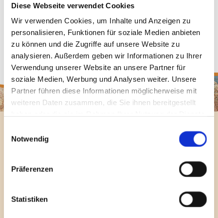
Unbewusstes im „Tun“ zu verarbeiten und zu
Diese Webseite verwendet Cookies
bewältigen. Die Farben geben der Seele den Klang,
Wir verwenden Cookies, um Inhalte und Anzeigen zu
personalisieren, Funktionen für soziale Medien anbieten
den sie braucht, um in ihrer Mitte zu schwingen.
zu können und die Zugriffe auf unsere Website zu
analysieren. Außerdem geben wir Informationen zu Ihrer
Jetzt mehr erfahren
Verwendung unserer Website an unsere Partner für
soziale Medien, Werbung und Analysen weiter. Unsere
Partner führen diese Informationen möglicherweise mit
weiteren Daten zusammen, die Sie ihnen bereitgestellt
haben oder die sie im Rahmen Ihrer Nutzung der Dienste
gesammelt haben.
Einwilligungsauswahl
Kinder- und Jugendmalkurse
Notwendig
Kreativität befreit die Seele!
Jeder Mensch besitzt ein kreatives Potenzial,
Präferenzen
das ihm durch künstlerisches Arbeiten Raum
verschafft, Unbewusstes im "Tun" zu
Statistiken
verarbeiten und zu bewältigen. Die Farben